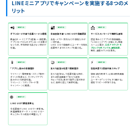
LINEミニアプリでキャンペーンを実施する8つのメ
リット
📲
🔐
📩
MERIT 01
MERIT 02
MERIT 03
ダウンロード不要で応募ハードル極低
会員登録不要・LINE UIDで自動認証
サービスメッセージで確実な通知
商品QR → ミニアプリ起動 → 即応募。
氏名・メアド・住所などの初回入力が
認証済みミニアプリの独自機能。
アプリストアからのダウンロード手間が
一切不要。
「LINEミニアプリ お知らせ」専用
ないため、参加意欲を逃さない設計が
LINE UIDで自動的にユーザーを識別、
ルームに届き、
公式アカウントを
可能。
応募完了までのステップを最小化。
ブロックされていても通知到達
、
無料、通数カウント対象外。
📱
🤝
⚡
MERIT 04
MERIT 05
MERIT 06
「アプリ」並みの体験設計
友だち追加は任意で柔軟設計
包括同意で2回目以降スキップ
マイページ・履歴閲覧・スタンプ表示・
友だち追加なしで応募可能な設計、
初回1回の同意で、以降は同意画面
ポイント残高など、ネイティブアプリ
または認証画面で「友だち追加
スキップ。
並みのUIを実装可能。
チェック付き」表示で自然に促す設計
ユーザーが「いつでもすぐ開ける」
マイレージ／スタンプカード型
など、目的に応じて選択可能。
感覚でリピート参加できる。
キャンペーンに最適。
🌐
MERIT 07
LINE UIDで顧客資産化
全応募者がLINE UIDで一意管理。
実店舗購買データ × LINE UID =
オムニチャネル統合の基盤として