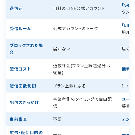
「Serv
送信元
自社のLINE公式アカウント
ウント
「LI
受信ルーム
公式アカウントのトーク
用ルー
ブロックされた場
届かない
届く
合
通数課金(プラン上限超過分は
配信コスト
無料・
従量)
配信回数制限
プラン上限による
1ユー
事業者側のタイミングで自由配
ユーザ
配信のきっかけ
信
募完了
事前審査
不要
テンプ
広告・販促目的の