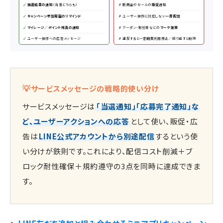
✓
抽選結果の通知
（当落どちらも）
✗ 新商品やセールの
販促
通知
✓
キャンペーン参加履歴のリマインド
✗ ユーザー操作に対応しない
一斉配信
✓
マイレージ／ポイント残高の通知
✗ クーポン・割引券などの
マーケ施策
✓ ユーザー操作への応答メッセージ
✗ 違反すると一定期間利用停止／繰り返すと削除
💡
サービスメッセージの戦略的使い分け
サービスメッセージは
「当選通知」「応募完了通知」な
ど、ユーザーアクションへの応答
として使い、販促・広
告は
LINE公式アカウントから別途配信
するという使
い分けが鉄則です。これにより、配信コスト削減＋ブ
ロック耐性確保＋規約遵守の3点を同時に達成できま
す。