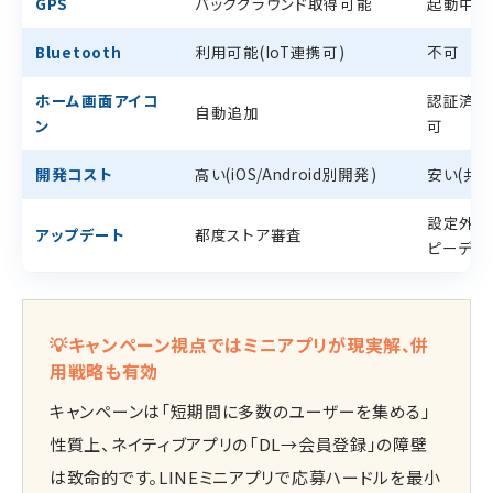
GPS
バックグラウンド取得可能
起動中の
Bluetooth
利用可能(IoT連携可)
不可
ホーム画面アイコ
認証済み
自動追加
ン
可
開発コスト
高い(iOS/Android別開発)
安い(共
設定外の
アップデート
都度ストア審査
ピーディ
💡キャンペーン視点ではミニアプリが現実解、併
用戦略も有効
キャンペーンは「短期間に多数のユーザーを集める」
性質上、ネイティブアプリの「DL→会員登録」の障壁
は致命的です。LINEミニアプリで応募ハードルを最小