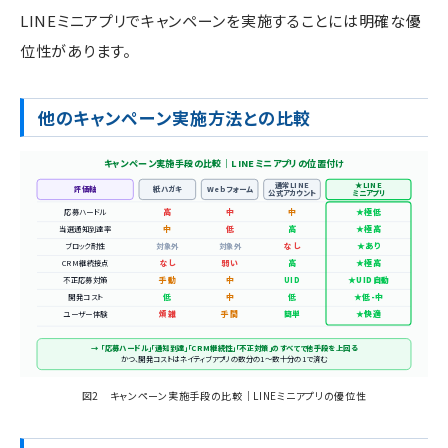
LINEミニアプリでキャンペーンを実施することには明確な優
位性があります。
他のキャンペーン実施方法との比較
キャンペーン実施手段の比較｜LINEミニアプリの位置付け
通常LINE
★LINE
評価軸
紙ハガキ
Webフォーム
公式アカウント
ミニアプリ
応募ハードル
高
中
中
★極低
当選通知到達率
中
低
高
★極高
ブロック耐性
対象外
対象外
なし
★あり
CRM継続接点
なし
弱い
高
★極高
不正応募対策
手動
中
UID
★UID自動
開発コスト
低
中
低
★低-中
ユーザー体験
煩雑
手間
簡単
★快適
→ 「応募ハードル」「通知到達」「CRM継続性」「不正対策」のすべてで他手段を上回る
かつ、開発コストはネイティブアプリの数分の1〜数十分の1で済む
図2 キャンペーン実施手段の比較｜LINEミニアプリの優位性