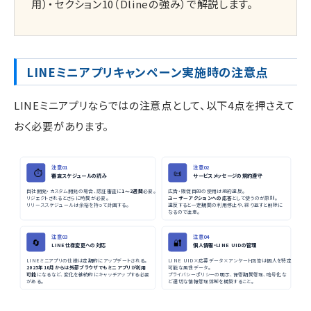
用）・セクション10（Dlineの強み）で解説します。
LINEミニアプリキャンペーン実施時の注意点
LINEミニアプリならではの注意点として、以下4点を押さえて
おく必要があります。
注意01
注意02
⏱️
📜
審査スケジュールの読み
サービスメッセージの規約遵守
自社開発・カスタム開発の場合、認証審査に
1〜2週間
必要。
広告・販促目的の使用は規約違反。
リジェクトされるとさらに時間が必要。
ユーザーアクションへの応答
として使うのが原則。
リリーススケジュールは余裕を持って計画する。
違反すると一定期間の利用停止や、繰り返すと削除に
なるので注意。
注意03
注意04
🔄
🔐
LINE仕様変更への対応
個人情報・LINE UIDの管理
LINEミニアプリの仕様は定期的にアップデートされる。
LINE UID×応募データ×アンケート回答は個人を特定
2025年10月からは外部ブラウザでもミニアプリが利用
可能な属性データ。
可能
になるなど、変化を継続的にキャッチアップする必要
プライバシーポリシーの明示、保管期間管理、暗号化な
がある。
ど適切な情報管理体制を構築すること。