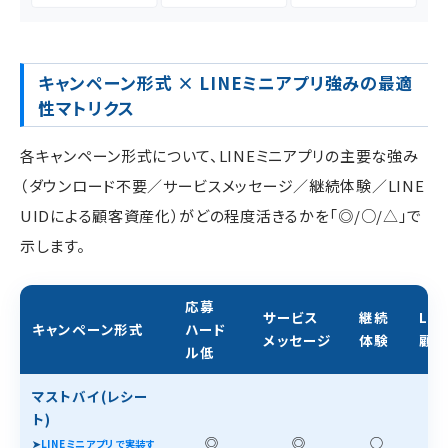
キャンペーン形式 × LINEミニアプリ強みの最適
性マトリクス
各キャンペーン形式について、LINEミニアプリの主要な強み
（ダウンロード不要／サービスメッセージ／継続体験／LINE
UIDによる顧客資産化）がどの程度活きるかを「◎/○/△」で
示します。
応募
サービス
継続
LIN
キャンペーン形式
ハード
メッセージ
体験
顧
ル低
マストバイ(レシー
ト)
◎
◎
○
➤
LINEミニアプリで実装す