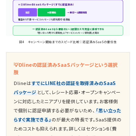
⭐ ③DlineのSaaSパッケージ（すでに認証済み）
設定
★即開始
→ 数日〜2週間程度
審査待ち不要・サービスメッセージも即利用可・低価格
→ 認証済みSaaSなら審査の1〜2週間ロスを完全に排除できる
「思い立った時から即実施」と「サービスメッセージ即利用」を両立
図4 キャンペーン開始までのスピード比較｜認証済みSaaSの優位性
💡Dlineの認証済みSaaSパッケージという選択
肢
Dlineは
すでにLINE社の認証を取得済みのSaaS
パッケージ
として、レシート応募・オープンキャンペー
ンに対応したミニアプリを提供しています。お客様側
で個別に認証申請する必要がないため、
「思い立った
らすぐ実施できる」
のが最大の特長です。SaaS提供の
ためコストも抑えられます。詳しくはセクション8（費