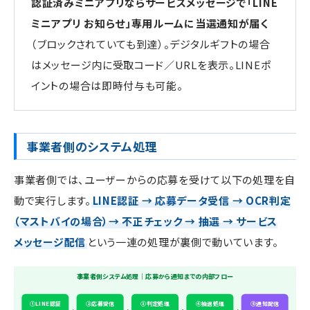
認証済みミニアプリならサービスメッセージで「LINE
ミニアプリ お知らせ」専用ルームに当選通知が届く
（ブロックされていても到達）。デジタルギフトの場合
はメッセージ内に受取コード／URLを表示。LINEポ
イントの場合は即時付与も可能。
事業者側のシステム処理
事業者側では、ユーザーからの応募を受けて以下の処理を自
動で実行します。
LINE認証 → 応募データ受信 → OCR判定
（マストバイの場合）→ 不正チェック → 抽選 → サービス
メッセージ配信
という一連の処理が裏側で動いています。
事業者側システム処理｜応募から通知までの内部フロー
①LINE認証
②応募受信
③判定処理
④抽選処理
⑤通知配信