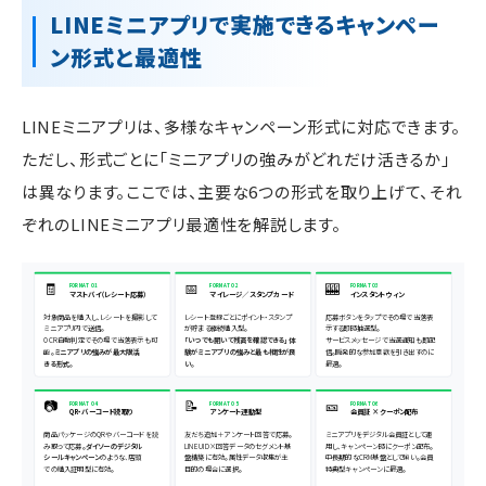
LINEミニアプリで実施できるキャンペー
ン形式と最適性
LINEミニアプリは、多様なキャンペーン形式に対応できます。
ただし、形式ごとに「ミニアプリの強みがどれだけ活きるか」
は異なります。ここでは、主要な6つの形式を取り上げて、それ
ぞれのLINEミニアプリ最適性を解説します。
🧾
📅
🎰
FORMAT 01
FORMAT 02
FORMAT 03
マストバイ（レシート応募）
マイレージ／スタンプカード
インスタントウィン
対象商品を購入し、レシートを撮影して
レシート登録ごとにポイント・スタンプ
応募ボタンをタップでその場で当落表
ミニアプリ内で送信。
が貯まる継続購入型。
示する即時抽選型。
OCR自動判定でその場で当落表示も可
「いつでも開いて残高を確認できる」体
サービスメッセージで当選通知も即配
能。
ミニアプリの強みが最大限活
験がミニアプリの強みと最も相性が良
信。瞬発的な参加意欲を引き出すのに
きる形式
。
い
。
最適。
📷
📝
🎫
FORMAT 04
FORMAT 05
FORMAT 06
QR・バーコード読取り
アンケート連動型
会員証 × クーポン配布
商品パッケージのQRやバーコードを読
友だち追加＋アンケート回答で応募。
ミニアプリをデジタル会員証として運
み取って応募。
ダイソーのデジタル
LINE UID×回答データのセグメント基
用し、キャンペーン時にクーポン配布。
シールキャンペーン
のような、店頭
盤構築に有効。属性データ収集が主
中長期的なCRM基盤として強い。会員
での購入証明型に有効。
目的の場合に選択。
特典型キャンペーンに最適。