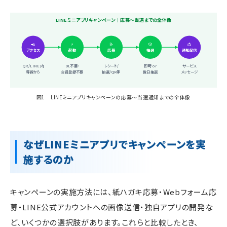
LINEミニアプリキャンペーン｜応募〜当選までの全体像
⚡
📝
🎲
📩
📲
アクセス
起動
応募
抽選
通知配信
QR/LINE内
DL不要・
レシート/
即時 or
サービス
導線から
会員登録不要
抽選/QR等
後日抽選
メッセージ
図1 LINEミニアプリキャンペーンの応募〜当選通知までの全体像
なぜLINEミニアプリでキャンペーンを実
施するのか
キャンペーンの実施方法には、紙ハガキ応募・Webフォーム応
募・LINE公式アカウントへの画像送信・独自アプリの開発な
ど、いくつかの選択肢があります。これらと比較したとき、