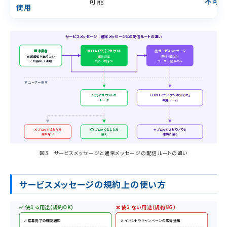
可能
不可
(
使用
サービスメッセージ｜通常メッセージとの配信ルートの違い
🏢 事業者
💬 LINE公式アカウント
📩 サービスメッセージ
当選通知を送りたい
通数課金
無料・通数外
／応募完了通知
広告・販促OK
ユーザー起点のみ
▼ ユーザー側 ▼
公式アカウントの
「LINEミニアプリ お知らせ」
トーク
専用ルーム
❌ ブロックされたら
⭕ ブロックなしなら
⭐ ブロックされていても
届かない
届く
確実に届く
図3 サービスメッセージと通常メッセージの配信ルートの違い
サービスメッセージの規約上の使い方
✅ 使える用途（規約OK）
❌ 使えない用途（規約NG）
✓
応募完了の確認通知
✗ イベントやキャンペーンの
広告
通知