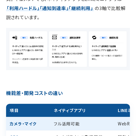
「利用ハードル」「通知到達率」「継続利用」
の3軸で比較解
説されています。
📨
📲
🔁
利用ハードル
通知到達率
継続利用
軸01
軸02
軸03
ネイティブ:高い
(DLと会員登録の障壁)
ネイティブ:低下しがち
(通知無効化リ
ネイティブ:通知無効で促進難
スク)
LINEミニアプリ:低い
(DL・登録不要、
LINEミニアプリ:促進しやすい
QR→即起動)
LINEミニアプリ:高い
(LINEは日常利
CRM展開・リピート購入への接続性で
用、確実に到達)
キャンペーン応募率に直接影響する最
優位。
重要差。
当選通知の到達率を左右する。
機能差・開発コストの違い
項目
ネイティブアプリ
LINEミ
カメラ・マイク
フル活用可能
WebRT