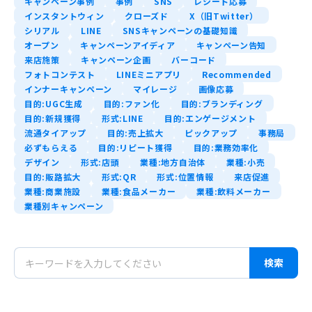
キャンペーン事例
事例
SNS
レシート応募
インスタントウィン
クローズド
X（旧Twitter）
シリアル
LINE
SNSキャンペーンの基礎知識
オープン
キャンペーンアイディア
キャンペーン告知
来店施策
キャンペーン企画
バーコード
フォトコンテスト
LINEミニアプリ
Recommended
インナーキャンペーン
マイレージ
画像応募
目的:UGC生成
目的:ファン化
目的:ブランディング
目的:新規獲得
形式:LINE
目的:エンゲージメント
流通タイアップ
目的:売上拡大
ピックアップ
事務局
必ずもらえる
目的:リピート獲得
目的:業務効率化
デザイン
形式:店頭
業種:地方自治体
業種:小売
目的:販路拡大
形式:QR
形式:位置情報
来店促進
業種:商業施設
業種:食品メーカー
業種:飲料メーカー
業種別キャンペーン